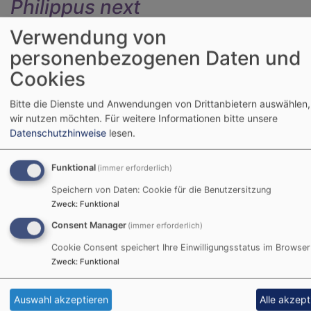
Philippus next
Hier den Text für vk_blockly einfügen.
Verwendung von
personenbezogenen Daten und
Nicht barrierefreie Inhalte
Cookies
Die nachstehend aufgeführten Inhalte sind aus den
Bitte die Dienste und Anwendungen von Drittanbietern auswählen,
folgenden Gründen nicht barrierefrei:
wir nutzen möchten.
Für weitere Informationen bitte unsere
Datenschutzhinweise
lesen.
Barrieren Melden, Feedback
Funktional
(immer erforderlich)
und Kontaktangaben
Speichern von Daten: Cookie für die Benutzersitzung
Zweck
:
Funktional
Sind Ihnen Barrieren beim Zugang zu Inhalten auf
Consent Manager
www.neuhaus-schliersee-evangelisch.de aufgefallen?
(immer erforderlich)
Dann können Sie sich gerne bei uns melden. Wir freuen
Cookie Consent speichert Ihre Einwilligungsstatus im Browser
uns auf Ihr Feedback und bemühen uns, die
Zweck
:
Funktional
gemeldeten Barrieren in Rahmen der technischen und
wirtschaftlichen Möglichkeiten schnellstmöglich zu
Auswahl akzeptieren
Alle akzept
beheben. Bitte teilen Sie uns mit, auf welche Seite und