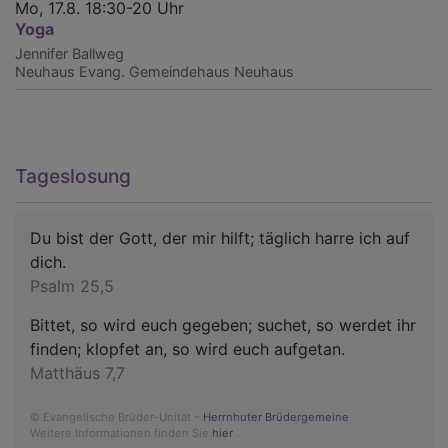
Mo, 17.8. 18:30-20 Uhr
Yoga
Jennifer Ballweg
Neuhaus
Evang. Gemeindehaus Neuhaus
Tageslosung
Du bist der Gott, der mir hilft; täglich harre ich auf
dich.
Psalm 25,5
Bittet, so wird euch gegeben; suchet, so werdet ihr
finden; klopfet an, so wird euch aufgetan.
Matthäus 7,7
© Evangelische Brüder-Unität –
Herrnhuter Brüdergemeine
Weitere Informationen finden Sie
hier
.