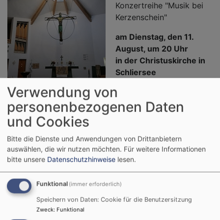
Konzertreihe "Musik bei
Kerzenschein"
am Dienstag, den 11.
August, um 20 Uhr
in der Christuskirche in
Schliersee
Verwendung von
mit Thomas Heptner, Oboe, Christoph Heptner, Flöte
personenbezogenen Daten
und Martina Holzer, Harfe
und Cookies
Der Eintritt ist frei, um Spenden wird gebeten.
Bitte die Dienste und Anwendungen von Drittanbietern
Weitere Termine:
auswählen, die wir nutzen möchten.
Für weitere Informationen
bitte unsere
Datenschutzhinweise
lesen.
Dienstag, den 18. August, um 20 Uhr
Katrin Ambrosius-Baldus, Violine und Sarah Cocco,
Funktional
(immer erforderlich)
Harfe
Speichern von Daten: Cookie für die Benutzersitzung
Weiterlesen
ü
Zweck
:
Funktional